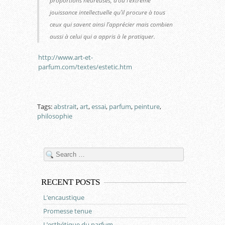
proportions heureuses, d’où l’extrême
jouissance intellectuelle qu’il procure à tous
ceux qui savent ainsi l’apprécier mais combien
aussi à celui qui a appris à le pratiquer.
http://www.art-et-
parfum.com/textes/estetic.htm
Tags:
abstrait
,
art
,
essai
,
parfum
,
peinture
,
philosophie
RECENT POSTS
L’encaustique
Promesse tenue
L’esthétique du parfum