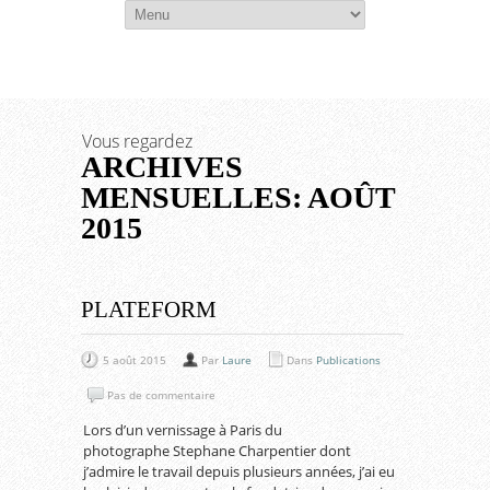
Fr
En
Vous regardez
ARCHIVES
MENSUELLES: AOÛT
2015
PLATEFORM
5 août 2015
Par
Laure
Dans
Publications
Pas de commentaire
Lors d’un vernissage à Paris du
photographe Stephane Charpentier dont
j’admire le travail depuis plusieurs années, j’ai eu